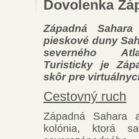
Dovolenka Zá
Západná Sahara
pieskové duny Saha
severného Atl
Turisticky je Zá
skôr pre virtuálnyc
Cestovný ruch
Západná Sahara a
kolónia, ktorá sa