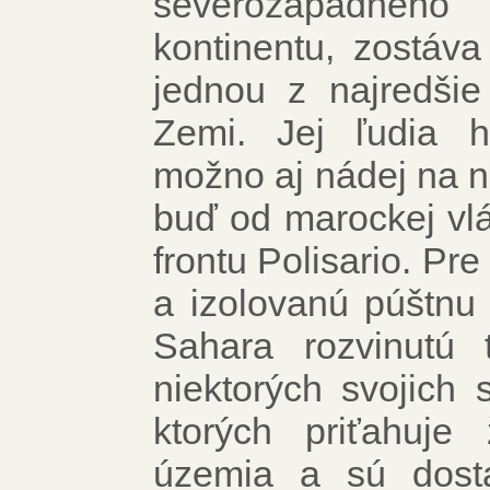
severozápadného
kontinentu, zostáv
jednou z najredšie
Zemi. Jej ľudia h
možno aj nádej na n
buď od marockej vlá
frontu Polisario. Pre
a izolovanú púštn
Sahara rozvinutú tu
niektorých svojich
ktorých priťahuje 
územia a sú dosta