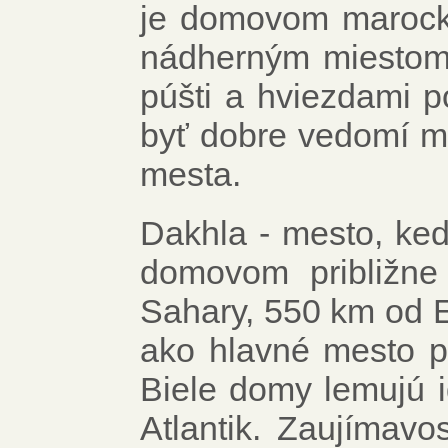
je domovom marocke
nádherným miestom
púšti a hviezdami po
byť dobre vedomí mí
mesta.
Dakhla - mesto, ked
domovom približne
Sahary, 550 km od El
ako hlavné mesto p
Biele domy lemujú i
Atlantik. Zaujímavo