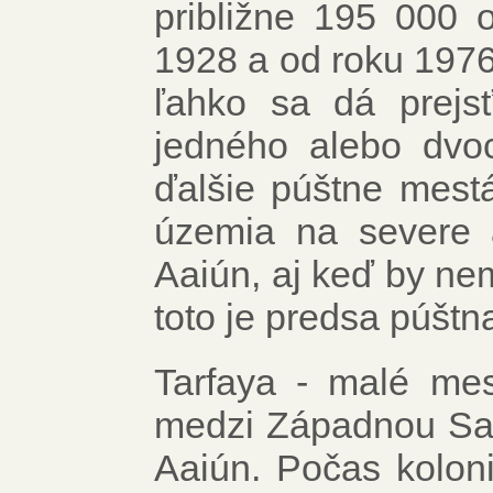
približne 195 000 
1928 a od roku 1976
ľahko sa dá prejs
jedného alebo dvo
ďalšie púštne mestá
územia na severe a
Aaiún, aj keď by ne
toto je predsa púštn
Tarfaya - malé mes
medzi Západnou Sah
Aaiún. Počas koloni