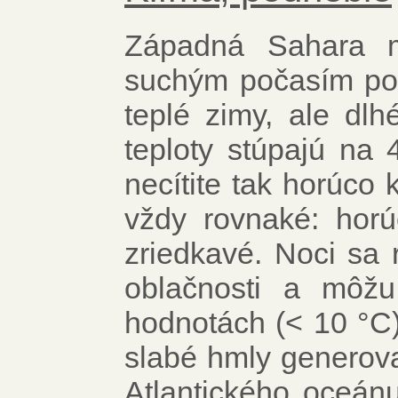
Západná Sahara m
suchým počasím po 
teplé zimy, ale dl
teploty stúpajú na 
necítite tak horúco 
vždy rovnaké: hor
zriedkavé. Noci sa 
oblačnosti a môžu
hodnotách (< 10 °C)
slabé hmly generova
Atlantického oceánu