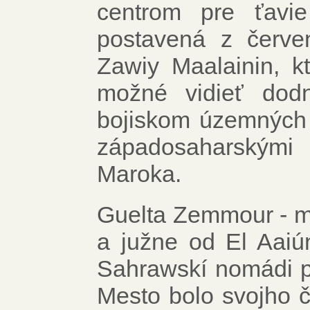
centrom pre ťavi
postavená z červ
Zawiy Maalainin, k
možné vidieť dod
bojiskom územných 
západosaharskými
Maroka.
Guelta Zemmour - m
a južne od El Aaiú
Sahrawskí nomádi p
Mesto bolo svojho ča