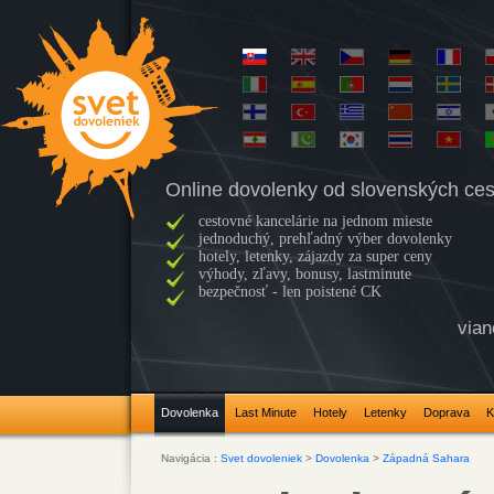
Online dovolenky od slovenských ces
cestovné kancelárie na jednom mieste
jednoduchý, prehľadný výber dovolenky
hotely, letenky, zájazdy za super ceny
výhody, zľavy, bonusy, lastminute
bezpečnosť - len poistené CK
vian
Dovolenka
Last Minute
Hotely
Letenky
Doprava
K
Navigácia :
Svet dovoleniek
>
Dovolenka
>
Západná Sahara