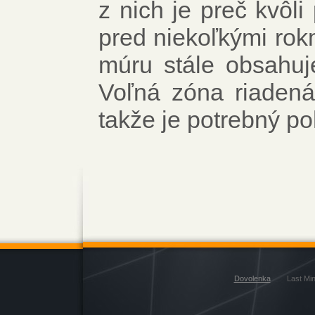
z nich je preč kvôl
pred niekoľkými rokm
múru stále obsahuj
Voľná ​​zóna riade
takže je potrebný p
Dovolenka
Last Mi