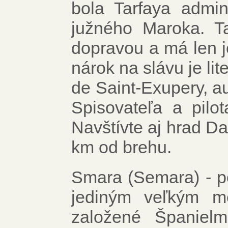
bola Tarfaya admi
južného Maroka. T
dopravou a má len 
nárok na slávu je li
de Saint-Exupery, au
Spisovateľa a pilo
Navštívte aj hrad Da
km od brehu.
Smara (Semara) - p
jediným veľkým m
založené Španiel