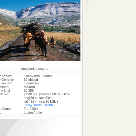
fotogaléria Lesotho
y názov:
Kráľovstvo Lesotho
 členenie:
10 oblastí
ý systém:
monarchia
mesto:
Maseru
 v km2:
30 355
ľstvo:
2 080 000 (hustota 68 os. / km2)
angličtina, sothčina
loti ( 1€ -> cca 10 LSL )
:
Kajiny sveta
-
Afrika
 pásmo:
Z + 2:00h
:
Južná Afrika