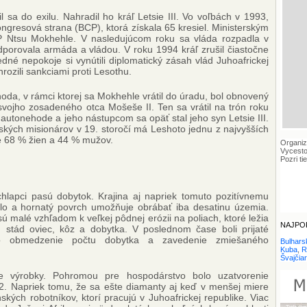
sa do exilu. Nahradil ho kráľ Letsie III. Vo voľbách v 1993,
ngresová strana (BCP), ktorá získala 65 kresiel. Ministerským
 Ntsu Mokhehle. V nasledujúcom roku sa vláda rozpadla v
porovala armáda a vládou. V roku 1994 kráľ zrušil čiastočne
edné nepokoje si vynútili diplomatický zásah vlád Juhoafrickej
ozili sankciami proti Lesothu.
da, v rámci ktorej sa Mokhehle vrátil do úradu, bol obnovený
svojho zosadeného otca Mošeše II. Ten sa vrátil na trón roku
autonehode a jeho nástupcom sa opäť stal jeho syn Letsie III.
kých misionárov v 19. storočí má Leshoto jednu z najvyšších
je 68 % žien a 44 % mužov.
Organiz
Vycesto
Pozri ti
chlapci pasú dobytok. Krajina aj napriek tomuto pozitívnemu
lo a hornatý povrch umožňuje obrábať iba desatinu územia.
ú malé vzhľadom k veľkej pôdnej erózii na poliach, ktoré ležia
NAJPOP
stád oviec, kôz a dobytka. V poslednom čase boli prijaté
ko obmedzenie počtu dobytka a zavedenie zmiešaného
Bulhars
Kuba
,
R
Švajčia
e výrobky. Pohromou pre hospodárstvo bolo uzatvorenie
2. Napriek tomu, že sa ešte diamanty aj keď v menšej miere
kých robotníkov, ktorí pracujú v Juhoafrickej republike. Viac