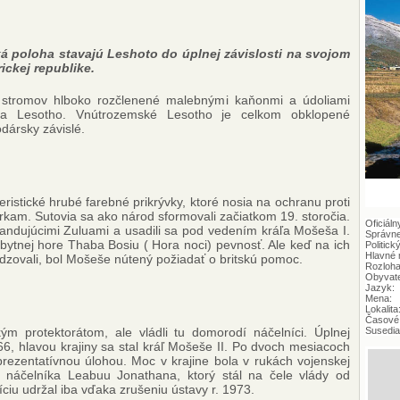
á poloha stavajú Leshoto do úplnej závislosti na svojom
ckej republike.
 stromov hlboko rozčlenené malebnými kaňonmi a údoliami
tva Lesotho. Vnútrozemské Lesotho je celkom obklopené
odársky závislé.
teristické hrubé farebné prikrývky, ktoré nosia na ochranu proti
kam. Sutovia sa ako národ sformovali začiatkom 19. storočia.
Oficiáln
andujúcimi Zuluami a usadili sa pod vedením kráľa Mošeša I.
Správne
bytnej hore Thaba Bosiu ( Hora noci) pevnosť. Ale keď na ich
Politick
Hlavné 
sadzovali, bol Mošeše nútený požiadať o britskú pomoc.
Rozloha
Obyvate
Jazyk:
Mena:
Lokalita
Časové
kým protektorátom, ale vládli tu domorodí náčelníci. Úplnej
Susedia
66, hlavou krajiny sa stal kráľ Mošeše II. Po dvoch mesiacoch
eprezentatívnou úlohou. Moc v krajine bola v rukách vojenskej
 náčelníka Leabuu Jonathana, ktorý stál na čele vlády od
zíciu udržal iba vďaka zrušeniu ústavy r. 1973.