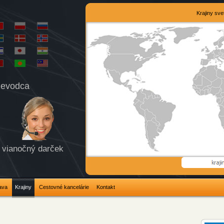
Krajiny sv
rievodca
vianočný darček
ava
Krajiny
Cestovné kancelárie
Kontakt