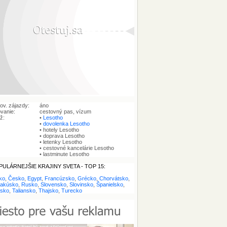
ov. zájazdy:
áno
vanie:
cestovný pas, vízum
ež:
•
Lesotho
•
dovolenka Lesotho
• hotely Lesotho
• doprava Lesotho
• letenky Lesotho
• cestovné kancelárie Lesotho
• lastminute Lesotho
ULÁRNEJŠIE KRAJINY SVETA - TOP 15:
ko
,
Česko
,
Egypt
,
Francúzsko
,
Grécko
,
Chorvátsko
,
akúsko
,
Rusko
,
Slovensko
,
Slovinsko
,
Španielsko
,
rsko
,
Taliansko
,
Thajsko
,
Turecko