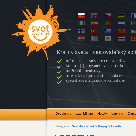
Krajiny sveta - cestovateľský sp
informácie a rady pre cestovateľov
krajina, jej obyvateľstvo, história ...
možnosti dovolenky
turistické zaujímavosti a atrakcie
špecializované cestovné kancelárie
Dovolenka
Last Minute
Hotely
Letenky
Dopr
Navigácia :
Svet dovoleniek
>
Krajiny
>
Lesotho