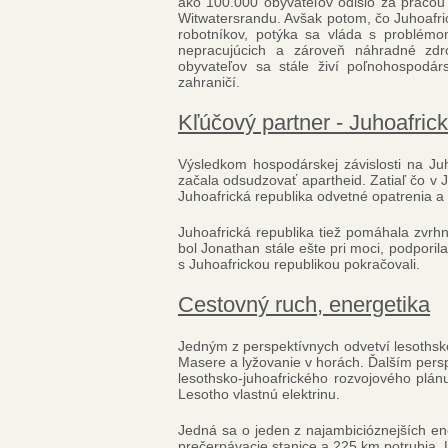
ako 100.000 obyvateľov odišlo za prácou 
Witwatersrandu. Avšak potom, čo Juhoafri
robotníkov, potýka sa vláda s problémo
nepracujúcich a zároveň náhradné zdr
obyvateľov sa stále živí poľnohospodár
zahraničí.
Kľúčový partner - Juhoafrick
Výsledkom hospodárskej závislosti na Juh
začala odsudzovať apartheid. Zatiaľ čo v 
Juhoafrická republika odvetné opatrenia a
Juhoafrická republika tiež pomáhala zvrh
bol Jonathan stále ešte pri moci, podporil
s Juhoafrickou republikou pokračovali.
Cestovný ruch, energetika
Jedným z perspektívnych odvetví lesothské
Masere a lyžovanie v horách. Ďalším persp
lesothsko-juhoafrického rozvojového plán
Lesotho vlastnú elektrinu.
Jedná sa o jeden z najambicióznejších en
prečerpávacie stanice a 225 km potrubia. 