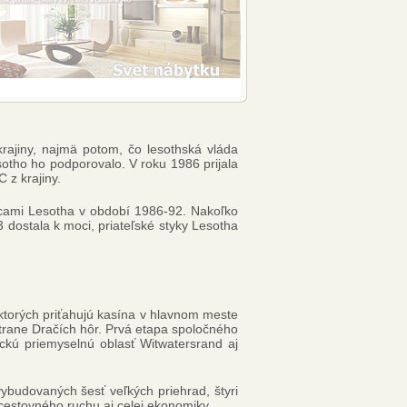
krajiny, najmä potom, čo lesothská vláda
sotho ho podporovalo. V roku 1986 prijala
 z krajiny.
ádcami Lesotha v období 1986-92. Nakoľko
 dostala k moci, priateľské styky Lesotha
 ktorých priťahujú kasína v hlavnom meste
trane Dračích hôr. Prvá etapa spoločného
ickú priemyselnú oblasť Witwatersrand aj
ybudovaných šesť veľkých priehrad, štyri
cestovného ruchu aj celej ekonomiky.