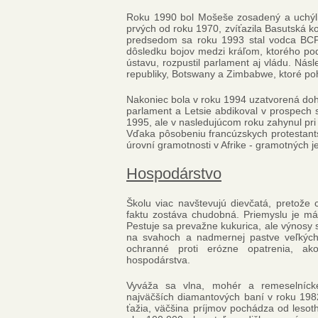
Roku 1990 bol Mošeše zosadený a uchýlil 
prvých od roku 1970, zvíťazila Basutská ko
predsedom sa roku 1993 stal vodca BCP
dôsledku bojov medzi kráľom, ktorého pod
ústavu, rozpustil parlament aj vládu. Násl
republiky, Botswany a Zimbabwe, ktoré pohr
Nakoniec bola v roku 1994 uzatvorená doho
parlament a Letsie abdikoval v prospech 
1995, ale v nasledujúcom roku zahynul pri 
Vďaka pôsobeniu francúzskych protestants
úrovní gramotnosti v Afrike - gramotných 
Hospodárstvo
Školu viac navštevujú dievčatá, pretože 
faktu zostáva chudobná. Priemyslu je má
Pestuje sa prevažne kukurica, ale výnosy s
na svahoch a nadmernej pastve veľkých 
ochranné proti erózne opatrenia, a
hospodárstva.
Vyváža sa vlna, mohér a remeselníck
najväčších diamantových baní v roku 198
ťažia, väčšina príjmov pochádza od lesoths