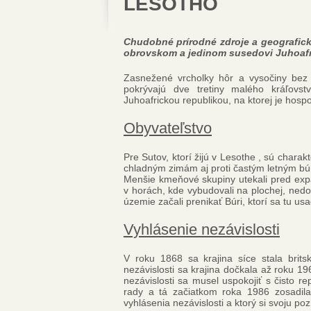
LESOTHO
Chudobné prírodné zdroje a geografick
obrovskom a jedinom susedovi Juhoafri
Zasnežené vrcholky hôr a vysočiny bez
pokrývajú dve tretiny malého kráľovs
Juhoafrickou republikou, na ktorej je hosp
Obyvateľstvo
Pre Sutov, ktorí žijú v Lesothe , sú charak
chladným zimám aj proti častým letným búr
Menšie kmeňové skupiny utekali pred exp
v horách, kde vybudovali na plochej, nedo
územie začali prenikať Búri, ktorí sa tu u
Vyhlásenie nezávislosti
V roku 1868 sa krajina síce stala brits
nezávislosti sa krajina dočkala až roku 19
nezávislosti sa musel uspokojiť s čisto r
rady a tá začiatkom roka 1986 zosadila
vyhlásenia nezávislosti a ktorý si svoju po