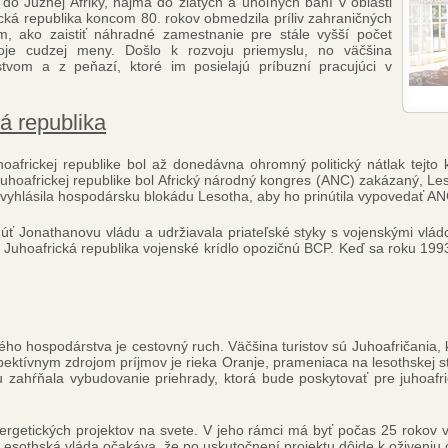
do Južnej Afriky, najmä do zlatých a uhoľných baní v oblasti
cká republika koncom 80. rokov obmedzila príliv zahraničných
m, ako zaistiť náhradné zamestnanie pre stále vyšší počet
oje cudzej meny. Došlo k rozvoju priemyslu, no väčšina
stvom a z peňazí, ktoré im posielajú príbuzní pracujúci v
á republika
oafrickej republike bol až donedávna ohromný politický nátlak tejto 
Juhoafrickej republike bol Africký národný kongres (ANC) zakázaný, Le
 vyhlásila hospodársku blokádu Lesotha, aby ho prinútila vypovedať ANC
núť Jonathanovu vládu a udržiavala priateľské styky s vojenskými vl
a Juhoafrická republika vojenské krídlo opozičnú BCP. Keď sa roku 1993
ho hospodárstva je cestovný ruch. Väčšina turistov sú Juhoafričania,
ektívnym zdrojom príjmov je rieka Oranje, prameniaca na lesothskej s
u zahŕňala vybudovanie priehrady, ktorá bude poskytovať pre juhoafr
ergetických projektov na svete. V jeho rámci má byť počas 25 rokov v
Lesothská vláda očakáva, že po uskutočnení projektu dôjde k oživeniu 