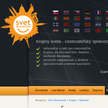
Krajiny sveta - cestovateľský sprievo
informácie a rady pre cestovateľov
krajina, jej obyvateľstvo, história ...
možnosti dovolenky
turistické zaujímavosti a atrakcie
špecializované cestovné kancelárie
vian
Dovolenka
Last Minute
Hotely
Letenky
Doprava
K
Navigácia :
Svet dovoleniek
>
Krajiny
>
Rakúsko