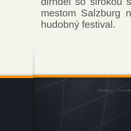
dirndel so širokou 
mestom Salzburg n
hudobný festival.
Dovolenka
Last Mi