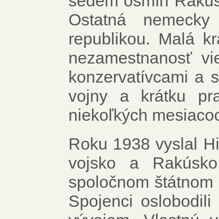
sedem osmín Rakúsk
Ostatná nemecky
republikou. Malá kr
nezamestnanosť vi
konzervatívcami a s
vojny a krátku pra
niekoľkých mesiacoc
Roku 1938 vyslal Hi
vojsko a Rakúsko
spoločnom štátnom 
Spojenci oslobodil