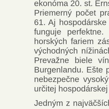
ekonóma 20. st. Ern
Priemerný počet pr
61. Aj hospodárske 
funguje perfektne
horských fariem zá
východných nížinách
Prevažne biele v
Burgenlandu. Ešte p
nebezpečne vysoký,
určitej hospodárskej 
Jedným z najväčšíc