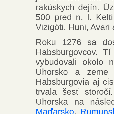
rakúskych dejín. Ú
500 pred n. l. Kelt
Vizigóti, Huni, Ava
Roku 1276 sa dost
Habsburgovcov. Tí
vybudovali okolo n
Uhorsko a zeme K
Habsburgovia aj cis
trvala šesť storo
Uhorska na násle
Maďarsko
,
Rumuns