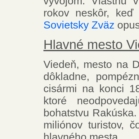
vývojom. Vlastnú 
rokov neskôr, keď 
Sovietsky Zväz
opust
Hlavné mesto V
Viedeň, mesto na D
dôkladne, pompéz
cisármi na konci 1
ktoré neodpoveda
bohatstvu Rakúska. 
miliónov turistov, 
hlavného mesta.