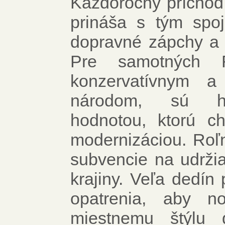
Každoročný príchod 
prináša s tým spo
dopravné zápchy a 
Pre samotných R
konzervatívnym a
národom, sú ho
hodnotou, ktorú c
modernizáciou. Roľn
subvencie na udržia
krajiny. Veľa dedín 
opatrenia, aby no
miestnemu štýlu 