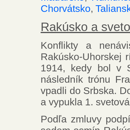
Chorvátsko
,
Talians
Rakúsko a sveto
Konflikty a nenávi
Rakúsko-Uhorskej rí
1914, kedy bol v S
následník trónu Fr
vpadli do Srbska. Do 
a vypukla 1. svetová
Podľa zmluvy podpí