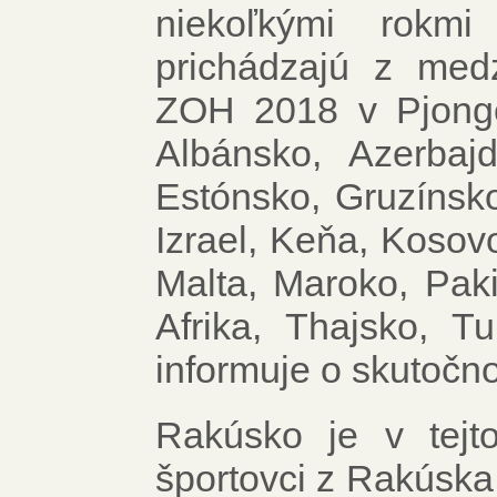
niekoľkými rokmi
prichádzajú z medz
ZOH 2018 v Pjongča
Albánsko, Azerbajd
Estónsko, Gruzínsko
Izrael, Keňa, Kosov
Malta, Maroko, Pakis
Afrika, Thajsko, T
informuje o skutočno
Rakúsko je v tejt
športovci z Rakúska 