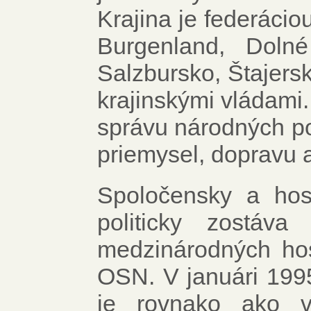
Krajina je federácio
Burgenland, Doln
Salzbursko, Štajersk
krajinskými vládami.
správu národných po
priemysel, dopravu 
Spoločensky a hos
politicky zostáva
medzinárodných ho
OSN. V januári 1995
je rovnako ako v