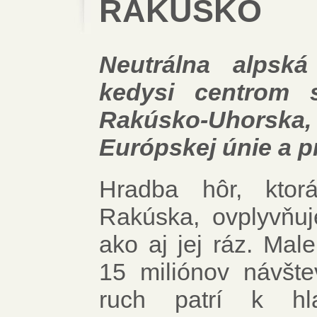
RAKÚSKO
Neutrálna alpská
kedysi centrom s
Rakúsko-Uhorska, 
Európskej únie a pr
Hradba hôr, ktor
Rakúska, ovplyvňuj
ako aj jej ráz. Mal
15 miliónov návšte
ruch patrí k hl