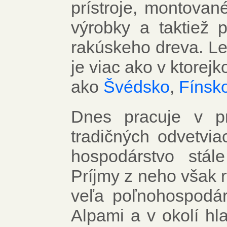
prístroje, montovan
výrobky a taktiež 
rakúskeho dreva. L
je viac ako v ktorejk
ako
Švédsko
,
Fínsk
Dnes pracuje v pr
tradičných odvetvia
hospodárstvo stál
Príjmy z neho však r
veľa poľnohospodár
Alpami a v okolí hl