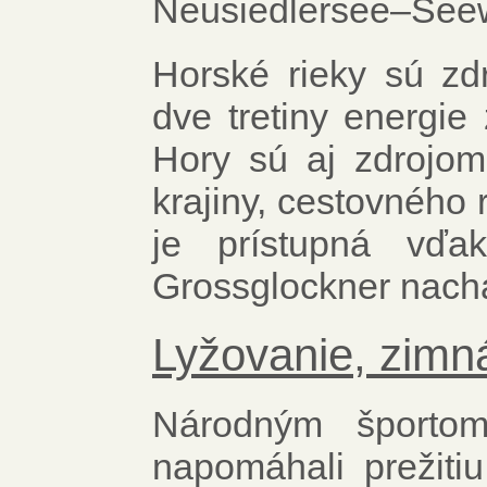
Neusiedlersee–Seew
Horské rieky sú zd
dve tretiny energie
Hory sú aj zdrojom
krajiny, cestovného
je prístupná vďa
Grossglockner nachá
Lyžovanie, zimn
Národným športom
napomáhali prežiti