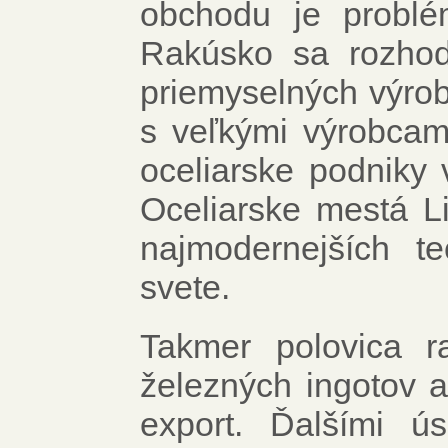
obchodu je probl
Rakúsko sa rozhodlo
priemyselných výrob
s veľkými výrobca
oceliarske podniky 
Oceliarske mestá L
najmodernejších t
svete.
Takmer polovica r
železných ingotov a
export. Ďalšími ú