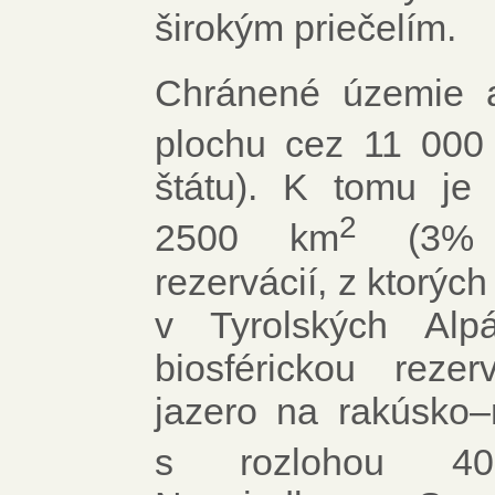
širokým priečelím.
Chránené územie 
plochu cez 11 000
štátu). K tomu je 
2
2500 km
(3% ú
rezervácií, z ktorýc
v Tyrolských Alp
biosférickou reze
jazero na rakúsko–
s rozlohou 4