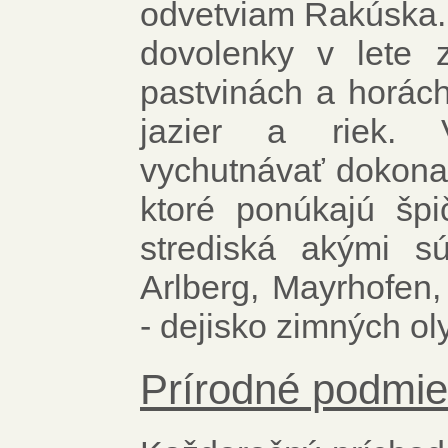
odvetviam Rakúska. T
dovolenky v lete z
pastvinách a horách,
jazier a riek. 
vychutnávať dokonal
ktoré ponúkajú špi
strediská akými sú
Arlberg, Mayrhofen,
- dejisko zimných ol
Prírodné podmi