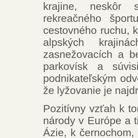
krajine, neskôr 
rekreačného špor
cestovného ruchu, k
alpských krajiná
zasnežovacích a be
parkovísk a súvis
podnikateľským odvet
že lyžovanie je naj
Pozitívny vzťah k t
národy v Európe a t
Ázie, k černochom, 