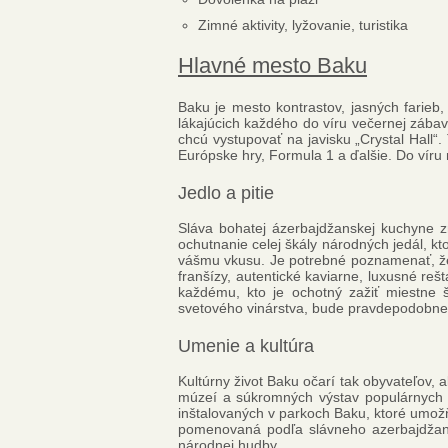
Zimné aktivity, lyžovanie, turistika
Hlavné mesto Baku
Baku je mesto kontrastov, jasných farie
lákajúcich každého do víru večernej zába
chcú vystupovať na javisku „Crystal Hall“
Európske hry, Formula 1 a ďalšie. Do víru
Jedlo a pitie
Sláva bohatej ázerbajdžanskej kuchyne z
ochutnanie celej škály národných jedál, kt
vášmu vkusu. Je potrebné poznamenať, že 
franšízy, autentické kaviarne, luxusné re
každému, kto je ochotný zažiť miestne š
svetového vinárstva, bude pravdepodobne 
Umenie a kultúra
Kultúrny život Baku očarí tak obyvateľov,
múzeí a súkromných výstav populárnych u
inštalovaných v parkoch Baku, ktoré umož
pomenovaná podľa slávneho azerbajdžans
národnej hudby.