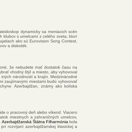
kaleidoskop dynamicky sa meniacich scén
 klubov s umelcami z celého sveta, ktorí
dujatiach ako sú Eurovision Song Contest,
rov a diskoték.
obné, že nebudete mať dostatok času na
vybrať vhodný štýl a miesto, aby vyhovoval
 iných národností a krajín. Medzinárodné
lšími zaujímavými miestami budú vyhovovať
uchyne. Azerbajdžan, známy ako kolíska
 ide o pracovný deň alebo víkend. Viacero
iatok miestnych a zahraničných umelcov,
.
Azerbajdžanská Štátna Filharmónia
bola
 rozvíjaní azerbajdžanskej klasickej a