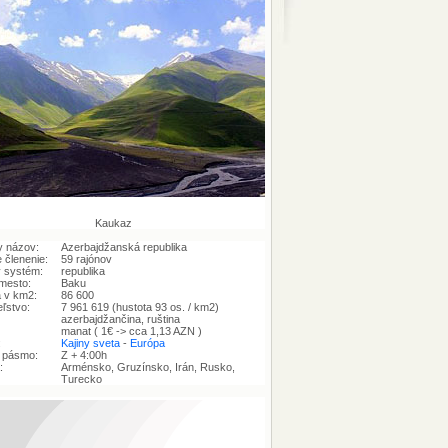
Kaukaz
y názov:
Azerbajdžanská republika
 členenie:
59 rajónov
ý systém:
republika
mesto:
Baku
 v km2:
86 600
ľstvo:
7 961 619 (hustota 93 os. / km2)
azerbajdžančina, ruština
manat ( 1€ -> cca 1,13 AZN )
:
Kajiny sveta
-
Európa
 pásmo:
Z + 4:00h
:
Arménsko, Gruzínsko, Irán, Rusko,
Turecko