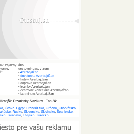
ov. zájazdy:
áno
vanie:
cestovný pas, vízum
ež:
•
Azerbajdžan
•
dovolenka Azerbajdžan
• hotely Azerbajdžan
• doprava Azerbajdžan
• letenky Azerbajdžan
• cestovné kancelárie Azerbajdžan
• lastminute Azerbajdžan
lárnejšie Dovolenky Slovákov - Top 20:
ko
,
Česko
,
Egypt
,
Francúzsko
,
Grécko
,
Chorvátsko
,
akúsko
,
Rusko
,
Slovensko
,
Slovinsko
,
Španielsko
,
rsko
,
Taliansko
,
Thajsko
,
Turecko