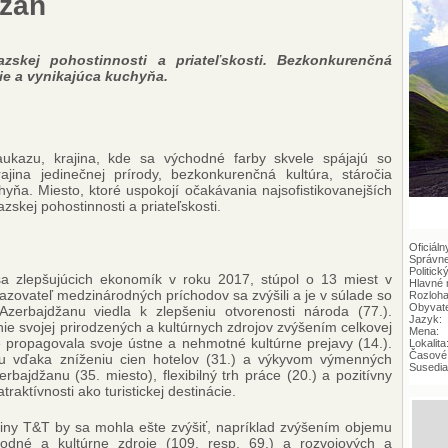
džan
zskej pohostinnosti a priateľskosti. Bezkonkurenčná
ície a vynikajúca kuchyňa.
kazu, krajina, kde sa východné farby skvele spájajú so
ina jedinečnej prírody, bezkonkurenčná kultúra, stáročia
chyňa. Miesto, ktoré uspokojí očakávania najsofistikovanejších
zskej pohostinnosti a priateľskosti.
Oficiáln
Správne
Politick
sa zlepšujúcich ekonomík v roku 2017, stúpol o 13 miest v
Hlavné 
zovateľ medzinárodných príchodov sa zvýšili a je v súlade so
Rozloha
Obyvate
 Azerbajdžanu viedla k zlepšeniu otvorenosti národa (77.).
Jazyk:
enie svojej prirodzených a kultúrnych zdrojov zvýšením celkovej
Mena:
e propagovala svoje ústne a nehmotné kultúrne prejavy (14.).
Lokalita
Časové
iou vďaka zníženiu cien hotelov (31.) a výkyvom výmenných
Susedia
bajdžanu (35. miesto), flexibilný trh práce (20.) a pozitívny
atraktívnosti ako turistickej destinácie.
jiny T&T by sa mohla ešte zvýšiť, napríklad zvýšením objemu
rodné a kultúrne zdroje (109. resp. 69.) a rozvojových a