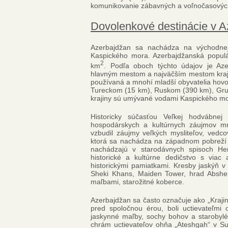
komunikovanie zábavných a voľnočasových
Dovolenkové destinácie v 
Azerbajdžan sa nachádza na východne
Kaspického mora. Azerbajdžanská populá
2
km
. Podľa oboch týchto údajov je Az
hlavným mestom a najväčším mestom kraji
používaná a mnohí mladší obyvatelia hovor
Tureckom (15 km), Ruskom (390 km), Gr
krajiny sú umývané vodami Kaspického mo
Historicky súčasťou Veľkej hodvábnej 
hospodárskych a kultúrnych záujmov mn
vzbudil záujmy veľkých mysliteľov, vedco
ktorá sa nachádza na západnom pobreží 
nachádzajú v starodávnych spisoch He
historické a kultúrne dedičstvo s viac 
historickými pamiatkami. Kresby jaskýň
Sheki Khans, Maiden Tower, hrad Abshe
maľbami, starožitné koberce.
Azerbajdžan sa často označuje ako „Krajin
pred spoločnou érou, boli uctievateľmi
jaskynné maľby, sochy bohov a starobylé
chrám uctievateľov ohňa „Ateshgah“ v Su