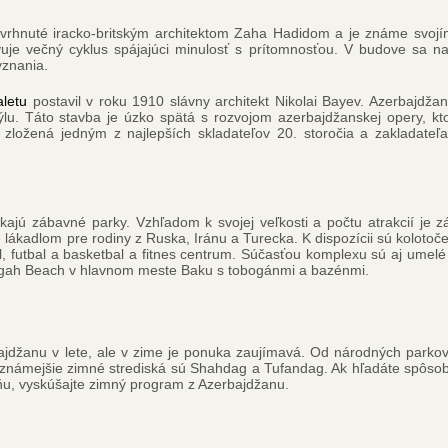
vrhnuté iracko-britským architektom Zaha Hadidom a je známe svojí
uje večný cyklus spájajúci minulosť s prítomnosťou. V budove sa na
yznania.
aletu
postavil v roku 1910 slávny architekt Nikolai Bayev. Azerbajdžan
u. Táto stavba je úzko spätá s rozvojom azerbajdžanskej opery, kt
ložená jedným z najlepších skladateľov 20. storočia a zakladateľa
úkajú zábavné parky. Vzhľadom k svojej veľkosti a počtu atrakcií je
lákadlom pre rodiny z Ruska, Iránu a Turecka. K dispozícii sú kolotoče
al, futbal a basketbal a fitnes centrum. Súčasťou komplexu sú aj umelé
 Bilgah Beach v hlavnom meste Baku s tobogánmi a bazénmi.
jdžanu v lete, ale v zime je ponuka zaujímavá. Od národných parkov 
Najznámejšie zimné strediská sú Shahdag a Tufandag. Ak hľadáte spôsob,
yňu, vyskúšajte zimný program z Azerbajdžanu.