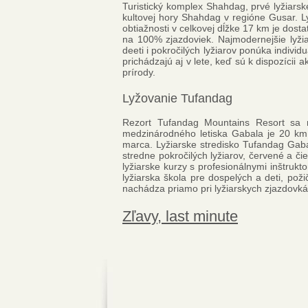
Turistický komplex Shahdag, prvé lyžia
kultovej hory Shahdag v regióne Gusar. Ly
obtiažnosti v celkovej dĺžke 17 km je dost
na 100% zjazdoviek. Najmodernejšie lyžia
deeti i pokročilých lyžiarov ponúka individu
prichádzajú aj v lete, keď sú k dispozícii 
prírody.
Lyžovanie Tufandag
Rezort Tufandag Mountains Resort sa 
medzinárodného letiska Gabala je 20 km
marca. Lyžiarske stredisko Tufandag Gaba
stredne pokročilých lyžiarov, červené a č
lyžiarske kurzy s profesionálnymi inštrukt
lyžiarska škola pre dospelých a deti, pož
nachádza priamo pri lyžiarskych zjazdovkách
Zľavy, last minute