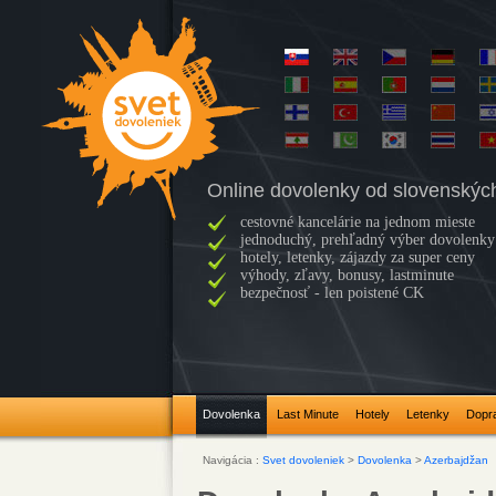
Online dovolenky od slovenskýc
cestovné kancelárie na jednom mieste
jednoduchý, prehľadný výber dovolenky
hotely, letenky, zájazdy za super ceny
výhody, zľavy, bonusy, lastminute
bezpečnosť - len poistené CK
Dovolenka
Last Minute
Hotely
Letenky
Dopr
Navigácia :
Svet dovoleniek
>
Dovolenka
>
Azerbajdžan