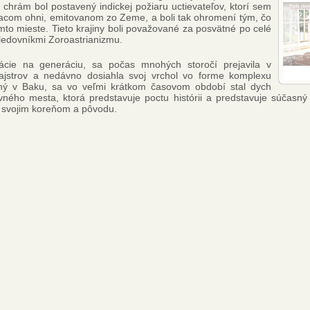
 chrám bol postavený indickej požiaru uctievateľov, ktorí sem
riacom ohni, emitovanom zo Zeme, a boli tak ohromení tým, čo
omto mieste. Tieto krajiny boli považované za posvätné po celé
asledovníkmi Zoroastrianizmu.
rácie na generáciu, sa počas mnohých storočí prejavila v
ajstrov a nedávno dosiahla svoj vrchol vo forme komplexu
ný v Baku, sa vo veľmi krátkom časovom období stal dych
ného mesta, ktorá predstavuje poctu histórii a predstavuje súčasný
nú svojim koreňom a pôvodu.