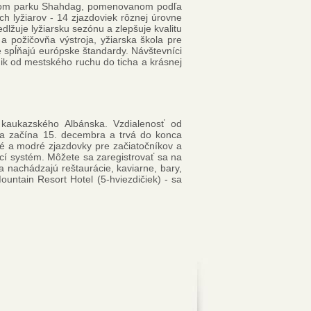
odnom parku Shahdag, pomenovanom podľa
h lyžiarov - 14 zjazdoviek rôznej úrovne
lžuje lyžiarsku sezónu a zlepšuje kvalitu
a požičovňa výstroja, yžiarska škola pre
oré spĺňajú európske štandardy. Návštevníci
 únik od mestského ruchu do ticha a krásnej
kaukazského Albánska. Vzdialenosť od
a začína 15. decembra a trvá do konca
né a modré zjazdovky pre začiatočníkov a
ací systém. Môžete sa zaregistrovať sa na
sa nachádzajú reštaurácie, kaviarne, bary,
ountain Resort Hotel (5-hviezdičiek) - sa