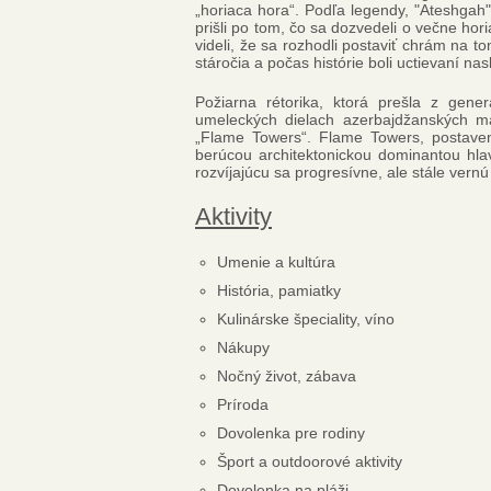
„horiaca hora“. Podľa legendy, "Ateshgah"
prišli po tom, čo sa dozvedeli o večne ho
videli, že sa rozhodli postaviť chrám na t
stáročia a počas histórie boli uctievaní n
Požiarna rétorika, ktorá prešla z gene
umeleckých dielach azerbajdžanských m
„Flame Towers“. Flame Towers, postave
berúcou architektonickou dominantou hlav
rozvíjajúcu sa progresívne, ale stále ver
Aktivity
Umenie a kultúra
História, pamiatky
Kulinárske špeciality, víno
Nákupy
Nočný život, zábava
Príroda
Dovolenka pre rodiny
Šport a outdoorové aktivity
Dovolenka na pláži