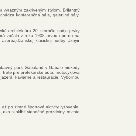
m výrazným zakriveným štýlom. Brilantný
chádza konferenčná sála, galerijné sály,
ská architektúra 20. storočia spája prvky
orá začala v roku 1908 prvou operou na
 azerbajdžanskej klasickej hudby Uzeyir
 zábavný park Gabaland v Gabale niekedy
, trate pre pretekárske autá, motocyklová
 jazerá, kaviarne a reštaurácie. Výbornou
až po zimné športové aktivity lyžovanie,
 ako si skĺbiť vianočné prázdniny, miesto