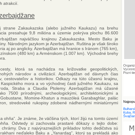
 atrakcií.
Azerbajdžane
j strane Zakaukazska (alebo južného Kaukazu) na brehu
cia presahuje 9,8 milióna a územie pokrýva plochu 86.600
erbajdžan najväčšou krajinou Zakaukazska. Mesto Baku je
ny. Národným jazykom je Azerbajdžan. Ruština je však široko
ia aj po anglicky. Azerbajdžan má hranice s Iránom (765 km),
uzínskom (480 km) a Arménskom (1.007 km). Východné brehy
ra.
Organiz
cesty, ktorá sa nachádza na križovatke geopolitických,
Vycesto
Pozri ti
ohých národov a civilizácií. Azerbajdžan od dávnych čias
v, cestovateľov a historikov. Odkazy na túto úžasnú krajinu,
Kaspického mora a vo východnej časti južného Kaukazu, sa
roda, Straba a Claudia Ptolemy. Azerbajdžan má úžasné
ako 7500 prírodnými, archeologickými, architektonickými a
 v Gobustane, Momine-Khatun a mauzóleá Garabaghlar, palác
Najpopu
ron, stredoveké rukopisy zdobené nádhernými miniatúrnymi
Bulhars
Kuba
,
R
Švajčia
a ohňa“. Je známe, že väčšina tých, ktorí žijú na tomto území
 ohňa. Odvtedy si zachovala prastaré dôkazy o tejto dobe:
 chrámy. Dva z najvýraznejších príkladov tohto dedičstva sú
rakhani neďaleko Baku a „Yanardag“, ktorý sa prekladá ako