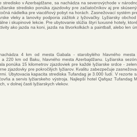
rske stredisko v Azerbajdžane, sa nachádza na severovýchode v nár
žiarske stredisko ponúka zjazdovky pre začiatočníkov aj pre skúsenýc
atočná nádielka pre viacdňový pobyt na horách. Zasnežovací systém pred
rske vleky a lanovky podporia zážitok z lyžovačky. Lyžiarsky obchod 
álne ​​i skupinové lekcie. Pre ubytovanie slúžia štyri luxusné hotely, kt
aktivity ako jazda na koni, jazda na štvorkolkách a paintball, alebo len
nachádza 4 km od mesta Gabala - starobylého hlavného mesta 
 a 220 km od Baku, hlavného mesta Azerbajdžanu. Lyžiarska sezón
la ponúka 15 kilometrov zjazdoviek pre každé lyžiarske srdce - zele
ierne zjazdovky pre pokročilých lyžiarov. Kvalitu zabezpečuje zasnežov
ormi. Ubytovacia kapacita strediska Tufandag je 3.000 ľudí. V rezorte 
ičovňa a servis lyžiarskeho výstroja. Najlepší hotel Qafqaz Tufandag M
, v dolnej časti lyžiarskych vlekov.