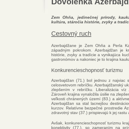
Dovolenka Azerbaj
Zem Ohňa, jedinečnej prírody, kauka
kultúra, stáročia histórie, zvyky a trad
Cestovný ruch
Azerbajdžane je Zem Ohňa a Perla Kau
západným pokrokom. Azerbajdžan je kraj
histórie, zvyky a tradície a vynikajúca ku
gastronómov a nakoniec je to krajina kauka
Konkurencieschopnosť turizmu
Azerbajdžan (71.) bol jednou z najviac 
celosvetovom rebríčku. Azerbajdžanský uka
zlepšením v rebríčku. Liberalizácia víz
Zároveň krajina vynaložila úsilie na zlepš
veľkosti chránených území (83.) a aktívn
Azerbajdžan sa stal lacnejšou destinác
kurzov. Relatívne bezpečné prostredie Azer
zdravotný stav (37.) prispievajú k jej rastu 
Avšak, konkurencieschopnosť turizmu kra
konektivity (77.), so zameraním na prí