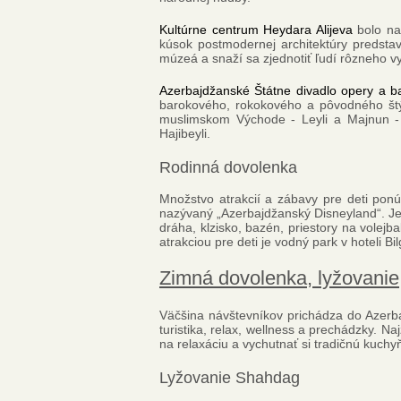
Kultúrne centrum Heydara Alijeva
bolo na
kúsok postmodernej architektúry predstav
múzeá a snaží sa zjednotiť ľudí rôzneho v
Azerbajdžanské Štátne divadlo opery a b
barokového, rokokového a pôvodného štýl
muslimskom Východe - Leyli a Majnun - z
Hajibeyli.
Rodinná dovolenka
Množstvo atrakcií a zábavy pre deti pon
nazývaný „Azerbajdžanský Disneyland“. Je 
dráha, klzisko, bazén, priestory na volejb
atrakciou pre deti je vodný park v hoteli
Zimná dovolenka, lyžovanie
Väčšina návštevníkov prichádza do Azerba
turistika, relax, wellness a prechádzky. 
na relaxáciu a vychutnať si tradičnú kuch
Lyžovanie Shahdag