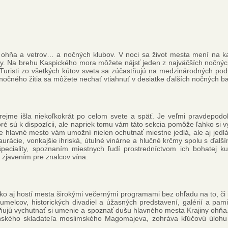
b, ohňa a vetrov… a nočných klubov. V noci sa život mesta mení na 
vy. Na brehu Kaspického mora môžete nájsť jeden z najväčších nočných
. Turisti zo všetkých kútov sveta sa zúčastňujú na medzinárodných po
 nočného žitia sa môžete nechať vtiahnuť v desiatke ďalších nočných ba
rejme išla niekoľkokrát po celom svete a späť. Je veľmi pravdepod
oré sú k dispozícii, ale napriek tomu vám táto sekcia pomôže ľahko si 
hlavné mesto vám umožní nielen ochutnať miestne jedlá, ale aj jedlá
štaurácie, vonkajšie ihriská, útulné vinárne a hlučné krčmy spolu s ďa
peciality, spoznaním miestnych ľudí prostredníctvom ich bohatej k
zjavením pre znalcov vína.
 ako aj hostí mesta širokými večernými programami bez ohľadu na to, či
melcov, historických divadiel a úžasných predstavení, galérií a pam
ňujú vychutnať si umenie a spoznať dušu hlavného mesta Krajiny ohňa
kého skladateľa moslimského Magomajeva, zohráva kľúčovú úlohu pri