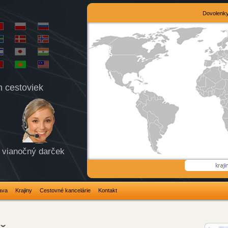
Dovolenk
h cestoviek
vianočný darček
ava
Krajiny
Cestovné kancelárie
Kontakt