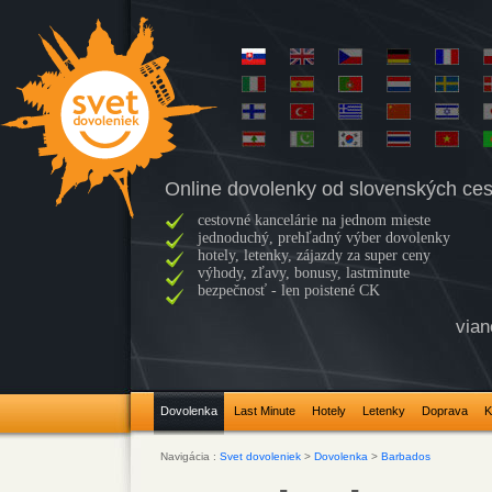
Online dovolenky od slovenských ces
cestovné kancelárie na jednom mieste
jednoduchý, prehľadný výber dovolenky
hotely, letenky, zájazdy za super ceny
výhody, zľavy, bonusy, lastminute
bezpečnosť - len poistené CK
vian
Dovolenka
Last Minute
Hotely
Letenky
Doprava
K
Navigácia :
Svet dovoleniek
>
Dovolenka
>
Barbados