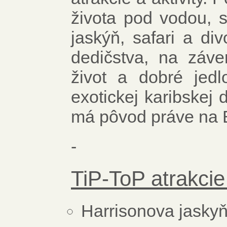
života pod vodou, s
jaskýň, safari a di
dedičstva, na záve
život a dobré jedl
exotickej karibskej
má pôvod práve na 
-
TiP-ToP atrakcie
Harrisonova jasky