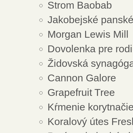
Strom Baobab
Jakobejské panské
Morgan Lewis Mill
Dovolenka pre rodi
Židovská synagóg
Cannon Galore
Grapefruit Tree
Kŕmenie korytnači
Koralový útes Fres