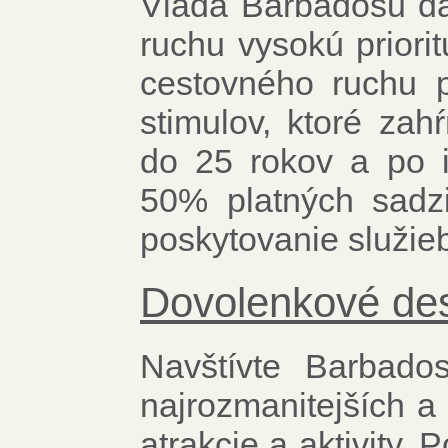
Vláda Barbadosu dá
ruchu vysokú priorit
cestovného ruchu p
stimulov, ktoré zah
do 25 rokov a po i
50% platných sadzi
poskytovanie služieb
Dovolenkové des
Navštívte Barbado
najrozmanitejších a 
atrakcie a aktivity