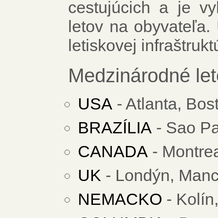
cestujúcich a je v
letov na obyvateľa.
letiskovej infraštrukt
Medzinárodné let
USA
- Atlanta, Bos
BRAZÍLIA
- Sao Pa
CANADA
- Montrea
UK
- Londýn, Manc
NEMACKO
- Kolín