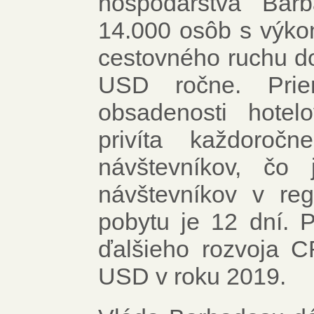
hospodárstva Bar
14.000 osôb s výk
cestovného ruchu do
USD ročne. Prie
obsadenosti hote
privíta každoročn
návštevníkov, čo 
návštevníkov v reg
pobytu je 12 dní. P
ďalšieho rozvoja 
USD v roku 2019.