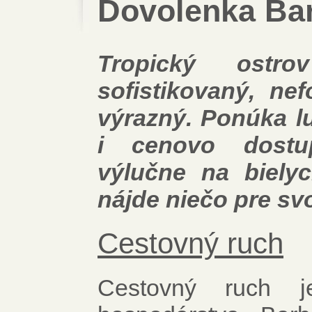
Dovolenka Ba
Tropický ostr
sofistikovaný, nef
výrazný. Ponúka lu
i cenovo dostu
výlučne na biely
nájde niečo pre sv
Cestovný ruch
Cestovný ruch 