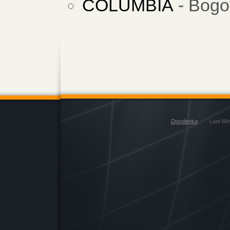
COLUMBIA
- Bogo
Dovolenka
Last Mi